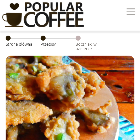
Strona główna
Przepisy
Boczniaki w
panierce –
wegańska
przekąska