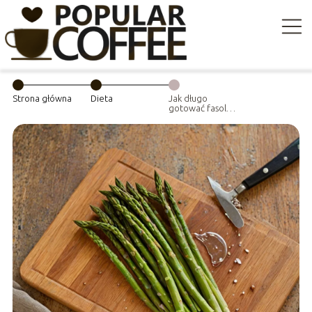
Strona główna
Dieta
Jak długo
gotować fasolkę
szparagową?