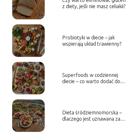
Czy warto eliminować gluten
z diety, jeśli nie masz celiakii?
Probiotyki w diecie – jak
wspierają układ trawienny?
Superfoods w codziennej
diecie – co warto dodać do
posiłków?
Dieta śródziemnomorska –
dlaczego jest uznawana za
najzdrowszą?