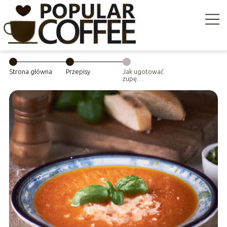
Strona główna
Przepisy
Jak ugotować
zupę
pomidorową z
ryżem? Przepis
na tradycyjne
danie