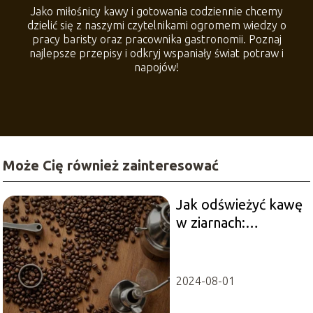
Jako miłośnicy kawy i gotowania codziennie chcemy
dzielić się z naszymi czytelnikami ogromem wiedzy o
pracy baristy oraz pracownika gastronomii. Poznaj
najlepsze przepisy i odkryj wspaniały świat potraw i
napojów!
Może Cię również zainteresować
Jak odświeżyć kawę
w ziarnach:
Skuteczne metody
na zachowanie
świeżości
2024-08-01