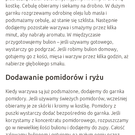
kostkę. Cebulę obieramy i siekamy na drobno. W dużym
garnku rozgrzewamy odrobinę oleju lub masła i
podsmażamy cebulę, aż stanie się szklista. Następnie
dodajemy pozostałe warzywa i smażymy przez kilka
minut, aby nabrały aromatu. W międzyczasie
przygotowujemy bulion – jeśli używamy gotowego,
wystarczy go podgrzać. Jeśli robimy bulion domowy,
gotujemy go z kości, mięsa i warzyw przez kilka godzin, aż
nabierze głębokiego smaku.
Dodawanie pomidorów i ryżu
Kiedy warzywa są już podsmażone, dodajemy do garnka
pomidory. Jeśli używamy świeżych pomidorów, wcześniej
obieramy je ze skórki i kroimy w kostkę. Pomidory z
puszki wystarczy dodać bezpośrednio do garnka. Jeśli
korzystamy z koncentratu pomidorowego, rozpuszczamy
go w niewielkiej ilości bulionu i dodajemy do zupy. Całość
zalewamy bulionem i gotujemy na małym ogniu przez