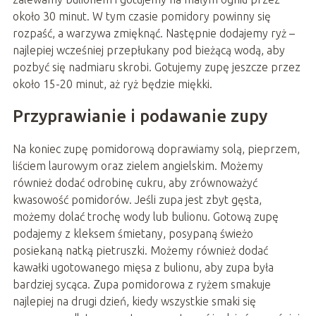
około 30 minut. W tym czasie pomidory powinny się
rozpaść, a warzywa zmięknąć. Następnie dodajemy ryż –
najlepiej wcześniej przepłukany pod bieżącą wodą, aby
pozbyć się nadmiaru skrobi. Gotujemy zupę jeszcze przez
około 15-20 minut, aż ryż będzie miękki.
Przyprawianie i podawanie zupy
Na koniec zupę pomidorową doprawiamy solą, pieprzem,
liściem laurowym oraz zielem angielskim. Możemy
również dodać odrobinę cukru, aby zrównoważyć
kwasowość pomidorów. Jeśli zupa jest zbyt gęsta,
możemy dolać trochę wody lub bulionu. Gotową zupę
podajemy z kleksem śmietany, posypaną świeżo
posiekaną natką pietruszki. Możemy również dodać
kawałki ugotowanego mięsa z bulionu, aby zupa była
bardziej sycąca. Zupa pomidorowa z ryżem smakuje
najlepiej na drugi dzień, kiedy wszystkie smaki się