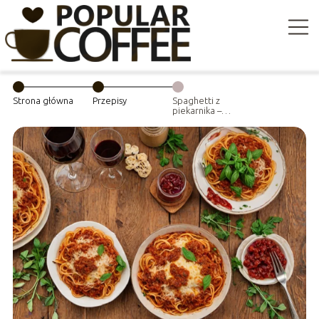
Strona główna
Przepisy
Spaghetti z
piekarnika –
łatwy przepis