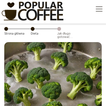
Strona główna
Dieta
Jak długo
gotować
brokuły, aby były
chrupiące?