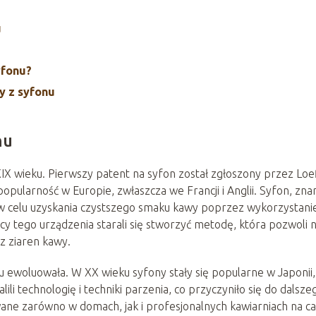
u
yfonu?
y z syfonu
nu
IX wieku. Pierwszy patent na syfon został zgłoszony przez Loe
opularność w Europie, zwłaszcza we Francji i Anglii. Syfon, zna
 w celu uzyskania czystszego smaku kawy poprzez wykorzystani
y tego urządzenia starali się stworzyć metodę, która pozwoli 
z ziaren kawy.
u ewoluowała. W XX wieku syfony stały się popularne w Japonii,
ili technologię i techniki parzenia, co przyczyniło się do dalsze
ane zarówno w domach, jak i profesjonalnych kawiarniach na c