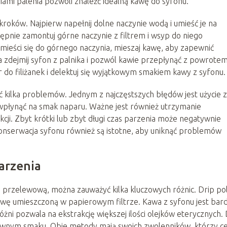
mi palenia pozwoli znaleźć idealną kawę do syfonu.
 kroków. Najpierw napełnij dolne naczynie wodą i umieść je na
ępnie zamontuj górne naczynie z filtrem i wsyp do niego
mieści się do górnego naczynia, mieszaj kawę, aby zapewnić
 zdejmij syfon z palnika i pozwól kawie przepłynąć z powrote
 do filiżanek i delektuj się wyjątkowym smakiem kawy z syfonu.
 kilka problemów. Jednym z najczęstszych błędów jest użycie 
wpłynąć na smak naparu. Ważne jest również utrzymanie
ji. Zbyt krótki lub zbyt długi czas parzenia może negatywnie
onserwacja syfonu również są istotne, aby uniknąć problemów
arzenia
 przelewową, można zauważyć kilka kluczowych różnic. Drip po
ę umieszczoną w papierowym filtrze. Kawa z syfonu jest bard
ni pozwala na ekstrakcję większej ilości olejków eterycznych. 
nsywnym smaku. Obie metody mają swoich zwolenników, którzy ce