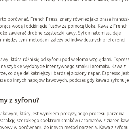
arto porównać. French Press, znany również jako prasa francusk
orącą wodą i odciśnięciu fusów za pomocą tłoka. Kawa z French
 może zawierać drobne cząsteczki kawy. Syfon natomiast daje
r między tymi metodami zależy od indywidualnych preferencji
awy, która różni się od syfonu pod wieloma względami. Espres
a na szybkie wydobycie intensywnego smaku i aromatu. Kawa z
ze, co daje delikatniejszy i bardziej złożony napar. Espresso jest
aza do innych napojów kawowych, podczas gdy kawa z syfonu je
my z syfonu?
akowym, który jest wynikiem precyzyjnego procesu parzenia.
kstrakcję szerokiego spektrum smaków i aromatów z ziaren kaw
rstwowy w porównaniu do innych metod parzenia. Kawa z syfonu