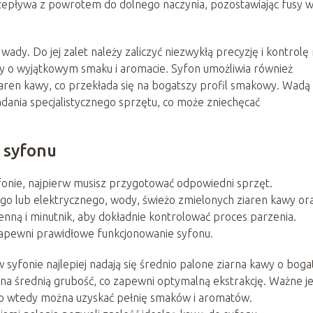
przepływa z powrotem do dolnego naczynia, pozostawiając fusy 
ady. Do jej zalet należy zaliczyć niezwykłą precyzję i kontrolę
y o wyjątkowym smaku i aromacie. Syfon umożliwia również
ziaren kawy, co przekłada się na bogatszy profil smakowy. Wadą 
adania specjalistycznego sprzętu, co może zniechęcać
 syfonu
onie, najpierw musisz przygotować odpowiedni sprzęt.
go lub elektrycznego, wody, świeżo zmielonych ziaren kawy or
enną i minutnik, aby dokładnie kontrolować proces parzenia.
zapewni prawidłowe funkcjonowanie syfonu.
syfonie najlepiej nadają się średnio palone ziarna kawy o bog
a średnią grubość, co zapewni optymalną ekstrakcję. Ważne je
ko wtedy można uzyskać pełnię smaków i aromatów.