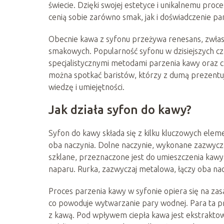
świecie. Dzięki swojej estetyce i unikalnemu pro
cenią sobie zarówno smak, jak i doświadczenie pa
Obecnie kawa z syfonu przeżywa renesans, zwłas
smakowych. Popularność syfonu w dzisiejszych c
specjalistycznymi metodami parzenia kawy oraz 
można spotkać baristów, którzy z dumą prezentuj
wiedzę i umiejętności.
Jak działa syfon do kawy?
Syfon do kawy składa się z kilku kluczowych eleme
oba naczynia. Dolne naczynie, wykonane zazwycza
szklane, przeznaczone jest do umieszczenia kawy.
naparu. Rurka, zazwyczaj metalowa, łączy oba nac
Proces parzenia kawy w syfonie opiera się na zas
co powoduje wytwarzanie pary wodnej. Para ta pr
z kawą. Pod wpływem ciepła kawa jest ekstraktow