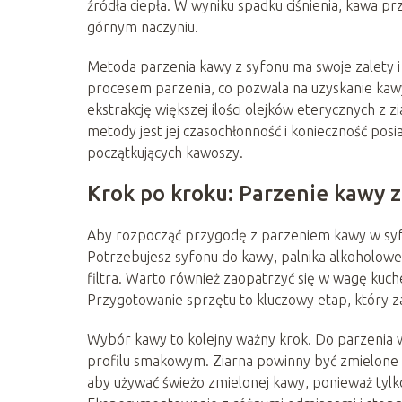
źródła ciepła. W wyniku spadku ciśnienia, kawa 
górnym naczyniu.
Metoda parzenia kawy z syfonu ma swoje zalety i w
procesem parzenia, co pozwala na uzyskanie kaw
ekstrakcję większej ilości olejków eterycznych z 
metody jest jej czasochłonność i konieczność posi
początkujących kawoszy.
Krok po kroku: Parzenie kawy z
Aby rozpocząć przygodę z parzeniem kawy w syf
Potrzebujesz syfonu do kawy, palnika alkoholowe
filtra. Warto również zaopatrzyć się w wagę kuch
Przygotowanie sprzętu to kluczowy etap, który 
Wybór kawy to kolejny ważny krok. Do parzenia w 
profilu smakowym. Ziarna powinny być zmielone n
aby używać świeżo zmielonej kawy, ponieważ tyl