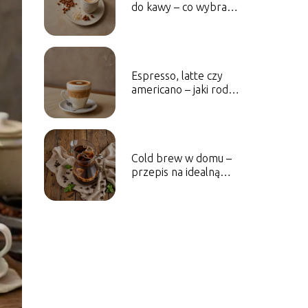
do kawy – co wybrać
zamiast mleka
krowiego?
Espresso, latte czy
americano – jaki rodzaj
kawy najlepiej pasuje
do Twojego dnia?
Cold brew w domu –
przepis na idealną
kawę na zimno