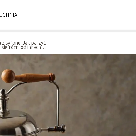
UCHNIA
 z syfonu: Jak parzyć i
 się różni od innych
od?