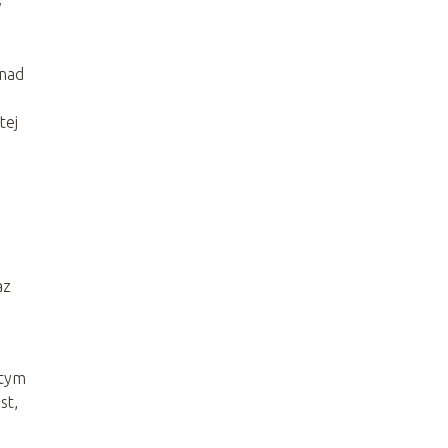
w
 nad
tej
az
atym
st,