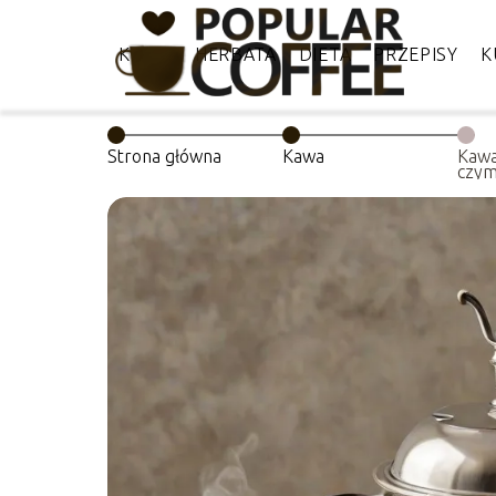
KAWA
HERBATA
DIETA
PRZEPISY
K
Strona główna
Kawa
Kawa
czym
met