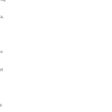
a,
so
st
y.