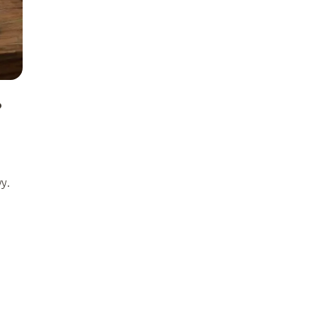
?
y.
i