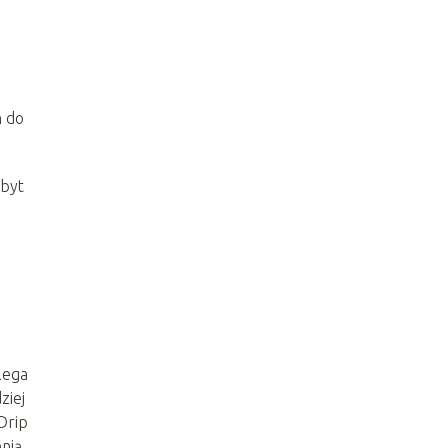
m do
zbyt
lega
ziej
Drip
nią