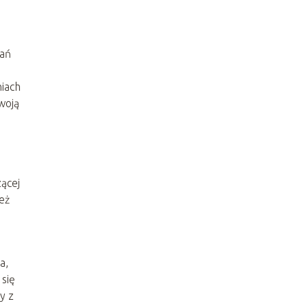
nań
niach
woją
zącej
eż
a,
się
y z