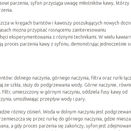
cesowi parzenia, syfon przyciąga uwagę miłośników kawy, którzy
rzenia.
zcza w kręgach baristów i kawoszy poszukujących nowych doz
zasach można przypisać rosnącemu zainteresowaniu
chęci eksperymentowania z różnymi technikami. W wielu kawiar
ą proces parzenia kawy z syfonu, demonstrując jednocześnie s
ntów: dolnego naczynia, górnego naczynia, filtra oraz rurki łąc
j ze szkła, służy do podgrzewania wody. Górne naczynie, równi
 Filtr, umieszczony w górnym naczyniu, oddziela fusy kawy od
zynia, umożliwiając przepływ wody i pary.
adzie różnicy ciśnień. Woda w dolnym naczyniu jest podgrzewan
zemieszcza się przez rurkę do górnego naczynia, gdzie miesza 
ana, a gdy proces parzenia się zakończy, syfon jest zdejmowan