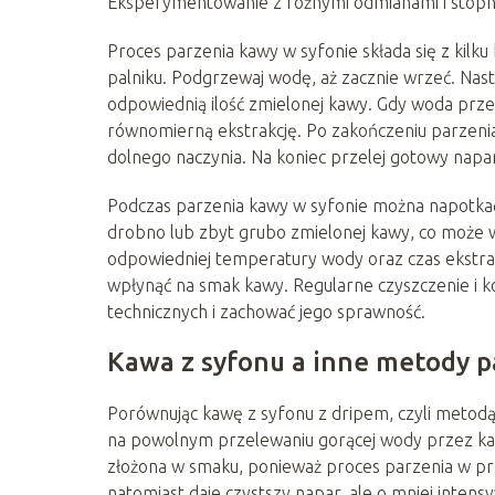
Eksperymentowanie z różnymi odmianami i stopnia
Proces parzenia kawy w syfonie składa się z kilku
palniku. Podgrzewaj wodę, aż zacznie wrzeć. Nast
odpowiednią ilość zmielonej kawy. Gdy woda prze
równomierną ekstrakcję. Po zakończeniu parzenia
dolnego naczynia. Na koniec przelej gotowy napar
Podczas parzenia kawy w syfonie można napotkać
drobno lub zbyt grubo zmielonej kawy, co może 
odpowiedniej temperatury wody oraz czas ekstrakc
wpłynąć na smak kawy. Regularne czyszczenie i k
technicznych i zachować jego sprawność.
Kawa z syfonu a inne metody p
Porównując kawę z syfonu z dripem, czyli metodą
na powolnym przelewaniu gorącej wody przez kaw
złożona w smaku, ponieważ proces parzenia w próż
natomiast daje czystszy napar, ale o mniej inte