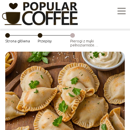
Strona główna
Przepisy
Pierogi z mąki
pełnoziarnistej –
przepis