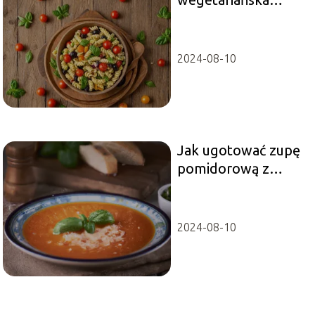
sałatka z
makaronem
2024-08-10
Jak ugotować zupę
pomidorową z
ryżem? Przepis na
tradycyjne danie
2024-08-10