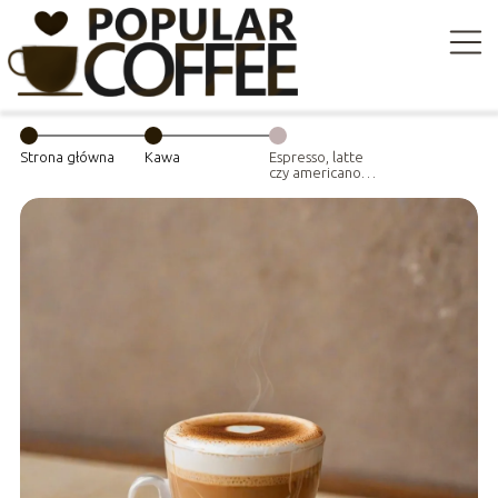
Strona główna
Kawa
Espresso, latte
czy americano –
jaki rodzaj kawy
najlepiej pasuje
do Twojego
dnia?