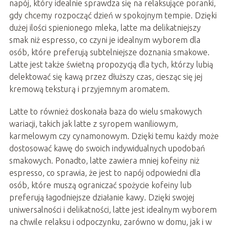
napój, który idealnie sprawdza się na relaksujące poranki,
gdy chcemy rozpocząć dzień w spokojnym tempie. Dzięki
dużej ilości spienionego mleka, latte ma delikatniejszy
smak niż espresso, co czyni je idealnym wyborem dla
osób, które preferują subtelniejsze doznania smakowe.
Latte jest także świetną propozycją dla tych, którzy lubią
delektować się kawą przez dłuższy czas, ciesząc się jej
kremową teksturą i przyjemnym aromatem.
Latte to również doskonała baza do wielu smakowych
wariacji, takich jak latte z syropem waniliowym,
karmelowym czy cynamonowym. Dzięki temu każdy może
dostosować kawę do swoich indywidualnych upodobań
smakowych. Ponadto, latte zawiera mniej kofeiny niż
espresso, co sprawia, że jest to napój odpowiedni dla
osób, które muszą ograniczać spożycie kofeiny lub
preferują łagodniejsze działanie kawy. Dzięki swojej
uniwersalności i delikatności, latte jest idealnym wyborem
na chwile relaksu i odpoczynku, zarówno w domu, jak i w